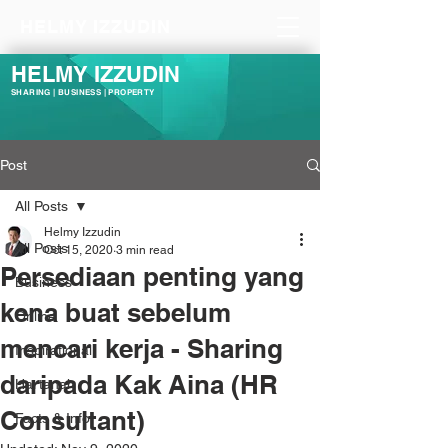
HELMY IZZUDIN
HELMY IZZUDIN
SHARING | BUSINESS | PROPERTY
Post
All Posts
Helmy Izzudin
All Posts
Oct 15, 2020
3 min read
Persediaan penting yang
Business
kena buat sebelum
Online
mencari kerja - Sharing
Inspirational
daripada Kak Aina (HR
Hartanah
Consultant)
Facts & Info