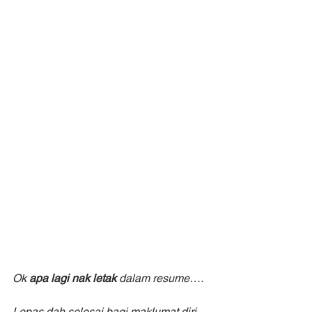
Ok 
apa lagi nak letak
 dalam resume….
Lepas dah selesai bagi maklumat diri. 