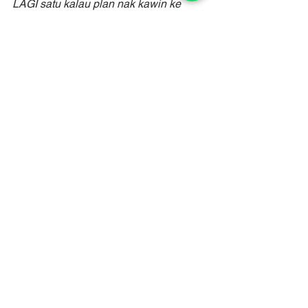
LAGI satu kalau plan nak kawin ke 
mengandung ke bagilah tahu…bukan 
apa…setiap Syarikat ada `budget’ yang 
khusus untuk setiap pekerja…. 
Majikan boleh buat perancangan awal 
sekiranya pekerja didapati telah 
merancang untuk bersalin, berkawin 
atau merancang percutian pada bulan-
bulan berikut. 
RESUME BOLEH `FANCY’ tapi kalau 
maklumatnya kurang tak bagus juga. 
Jadi pastikan semua maklumat cukup 
supaya nampak `PRESENTABLE’ 
gitu…
Lagi satu tips…