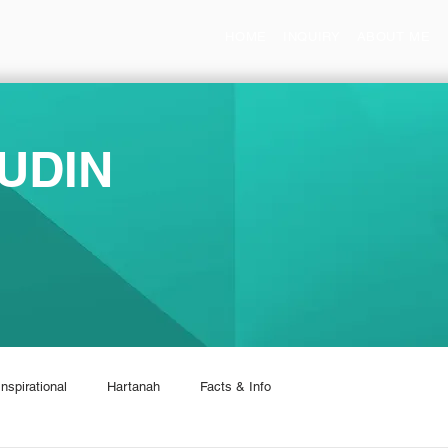
HOME
INQUIRY
ABOUT ME
UDIN
Inspirational
Hartanah
Facts & Info