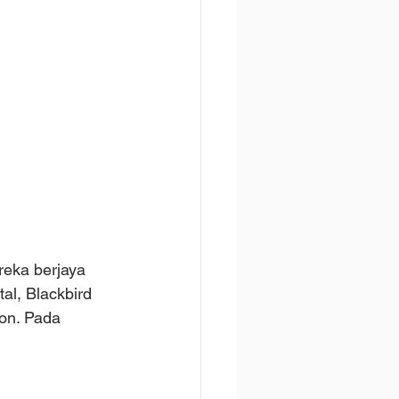
eka berjaya 
l, Blackbird 
ion. Pada 