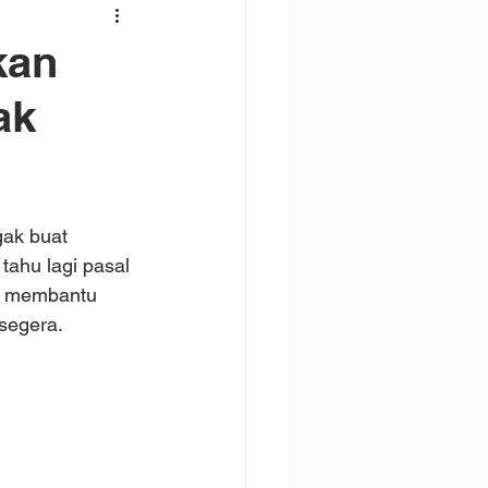
kan
ak
gak buat 
ahu lagi pasal 
at membantu 
segera.