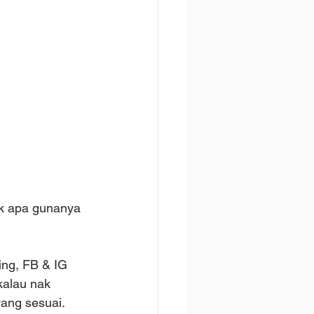
lak apa gunanya 
ng, FB & IG 
kalau nak 
ang sesuai. 