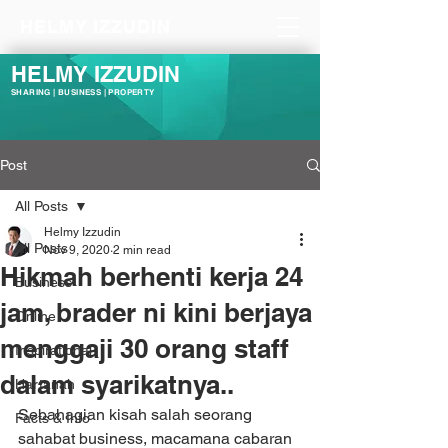
HELMY IZZUDIN
HELMY IZZUDIN
SHARING | BUSINESS | PROPERTY
Post
All Posts
Helmy Izzudin
All Posts
Nov 9, 2020
2 min read
Hikmah berhenti kerja 24
Business
jam, brader ni kini berjaya
Online
menggaji 30 orang staff
Inspirational
dalam syarikatnya..
Hartanah
Sebahagian kisah salah seorang 
Facts & Info
sahabat business, macamana cabaran 