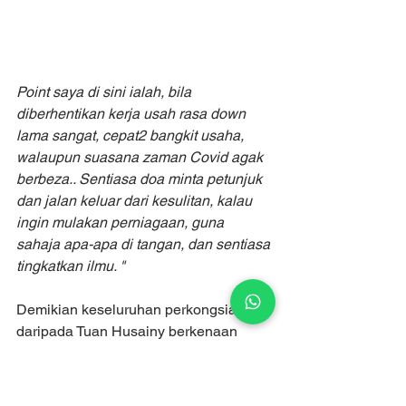
Point saya di sini ialah, bila 
diberhentikan kerja usah rasa down 
lama sangat, cepat2 bangkit usaha, 
walaupun suasana zaman Covid agak 
berbeza.. Sentiasa doa minta petunjuk 
dan jalan keluar dari kesulitan, kalau 
ingin mulakan perniagaan, guna 
sahaja apa-apa di tangan, dan sentiasa 
tingkatkan ilmu. "
Demikian keseluruhan perkongsian 
daripada Tuan Husainy berkenaan 
pengalaman beliau berhenti kerja 24 
jam, dan bagaimana beliau mula 
bertapak dan membina bisness. 